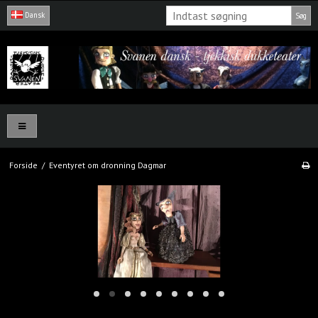
Dansk
Søg
Forside
/
Eventyret om dronning Dagmar