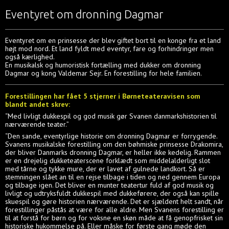
Eventyret om dronning Dagmar
Eventyret om en prinsesse der blev giftet bort til en konge fra et land
højt mod nord. Et land fyldt med eventyr, fare og forhindringer men
også kærlighed.
En musikalsk og humoristisk fortælling med dukker om dronning
Dagmar og kong Valdemar Sejr. En forestilling for hele familien.
Forestillingen har fået 5 stjerner i Børneteateravisen som
blandt andet skrev:
“Med livligt dukkespil og god musik gør Svanen danmarkshistorien til
nærværende teater.”
“Den sande, eventyrlige historie om dronning Dagmar er forrygende.
Svanens musikalske forestilling om den bøhmiske prinsesse Drakomira,
der bliver Danmarks dronning Dagmar, er heller ikke kedelig. Rammen
er en drejelig dukketeaterscene forklædt som middelalderligt slot
med tårne og tykke mure, der er lavet af gulnede landkort. Så er
stemningen slået an til en rejse tilbage i tiden og ned gennem Europa
og tilbage igen. Det bliver en munter teatertur fuld af god musik og
livligt og udtryksfuldt dukkespil med dukkeførere, der også kan spille
skuespil og gøre historien nærværende. Det er sjældent helt sandt, når
forestillinger påstås at være for alle aldre. Men Svanens forestilling er
til at forstå for børn og for voksne en skøn måde at få genopfrisket sin
historiske hukommelse på. Eller måske for første gang møde den