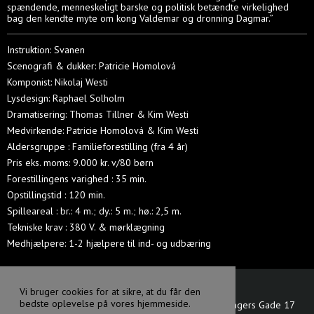
spændende, menneskeligt barske og politisk betændte virkelighed
bag den kendte myte om kong Valdemar og dronning Dagmar.”
Instruktion: Svanen
Scenografi & dukker: Patricie Homolová
Komponist: Nikolaj Westi
Lysdesign: Raphael Solholm
Dramatisering: Thomas Tillner & Kim Westi
Medvirkende: Patricie Homolová & Kim Westi
Aldersgruppe : Familieforestilling (fra 4 år)
Pris eks. moms: 9.000 kr. v/80 børn
Forestillingens varighed : 35 min.
Opstillingstid : 120 min.
Spilleareal : br.: 4 m.; dy.: 5 m.; hø.: 2,5 m.
Tekniske krav : 380 V. & mørklægning
Medhjælpere: 1-2 hjælpere til ind- og udbæring
Vi bruger cookies for at sikre, at du får den
bedste oplevelse på vores hjemmeside.
Svanen dansk - tjekkisk dukketeater
Oluf Bagers Gade 17