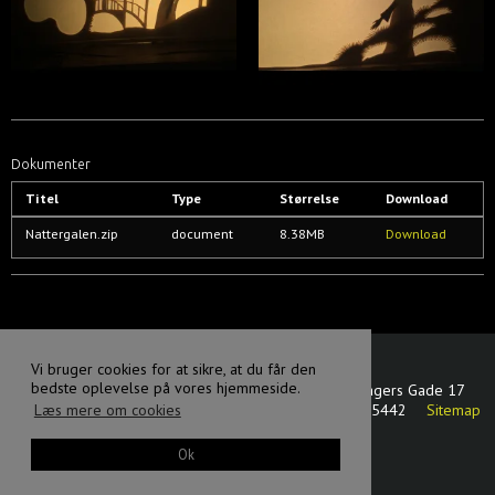
Dokumenter
Titel
Type
Størrelse
Download
Nattergalen.zip
document
8.38MB
Download
Vi bruger cookies for at sikre, at du får den
bedste oplevelse på vores hjemmeside.
Svanen dansk - tjekkisk dukketeater
Oluf Bagers Gade 17
Læs mere om cookies
5000 Odense C
Danmark
CVR-nummer
:
17875442
Sitemap
Facebook
Ok