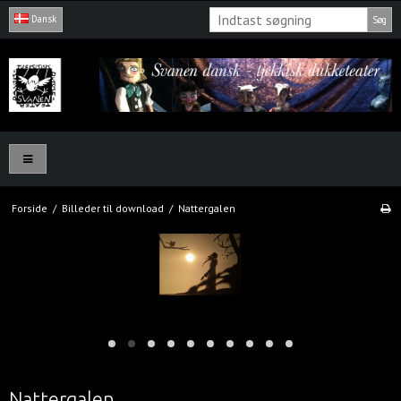
Dansk
Søg
Forside
/
Billeder til download
/
Nattergalen
Nattergalen