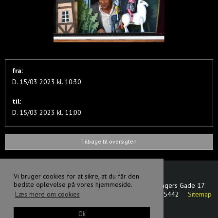
fra:
D. 15/03 2023 kl. 10:30
til:
D. 15/03 2023 kl. 11:00
Tilbage til oversigten
Vi bruger cookies for at sikre, at du får den
bedste oplevelse på vores hjemmeside.
Svanen dansk - tjekkisk dukketeater
Oluf Bagers Gade 17
5000 Odense C
Danmark
CVR-nummer
:
17875442
Sitemap
Læs mere om cookies
Facebook
Ok