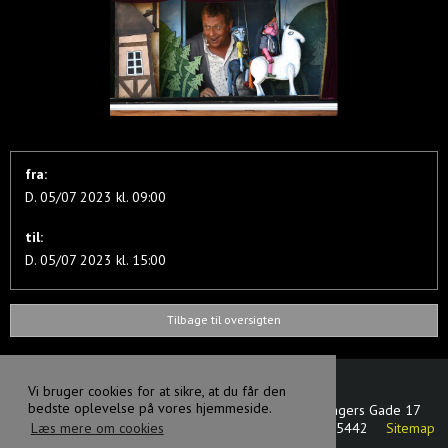
fra:
D. 05/07 2023 kl. 09:00
til:
D. 05/07 2023 kl. 15:00
Tilbage til oversigten
Vi bruger cookies for at sikre, at du får den
bedste oplevelse på vores hjemmeside.
Svanen dansk - tjekkisk dukketeater
Oluf Bagers Gade 17
5000 Odense C
Danmark
CVR-nummer
:
17875442
Sitemap
Læs mere om cookies