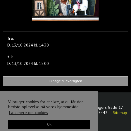
fra:
D. 13/10 2024 kl. 14:30
til:
D. 13/10 2024 kl. 15:00
Tilbage til oversigten
Vi bruger cookies for at sikre, at du får den
bedste oplevelse på vores hjemmeside.
Svanen dansk - tjekkisk dukketeater
Oluf Bagers Gade 17
5000 Odense C
Danmark
CVR-nummer
:
17875442
Sitemap
Læs mere om cookies
Facebook
Ok