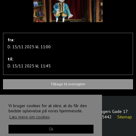
fra:
D. 15/11 2025 kl. 11:00
til:
D. 15/11 2025 kl. 11:45
Tilbage til oversigten
Vi bruger cookies for at sikre, at du får den
bedste oplevelse på vores hjemmeside.
Svanen dansk - tjekkisk dukketeater
Oluf Bagers Gade 17
5000 Odense C
Danmark
CVR-nummer
:
17875442
Sitemap
Læs mere om cookies
Facebook
Ok