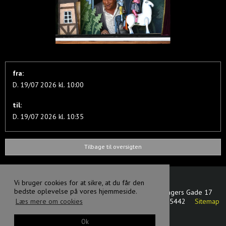
fra:
D. 19/07 2026 kl. 10:00
til:
D. 19/07 2026 kl. 10:35
Tilbage til oversigten
Vi bruger cookies for at sikre, at du får den
bedste oplevelse på vores hjemmeside.
Svanen dansk - tjekkisk dukketeater
Oluf Bagers Gade 17
5000 Odense C
Danmark
CVR-nummer
:
17875442
Sitemap
Læs mere om cookies
Facebook
Ok