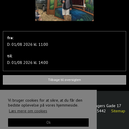
fra:
D. 01/08 2026 kl. 11:00
til:
D. 01/08 2026 kl. 14:00
Tilbage til oversigten
Vi bruger cookies for at sikre, at du får den
bedste oplevelse på vores hjemmeside.
Svanen dansk - tjekkisk dukketeater
Oluf Bagers Gade 17
5000 Odense C
Danmark
CVR-nummer
:
17875442
Sitemap
Læs mere om cookies
Facebook
Ok