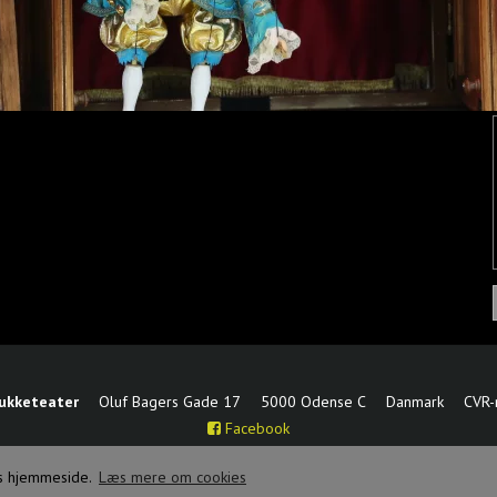
dukketeater
Oluf Bagers Gade 17
5000 Odense C
Danmark
CVR
Facebook
res hjemmeside.
Læs mere om cookies