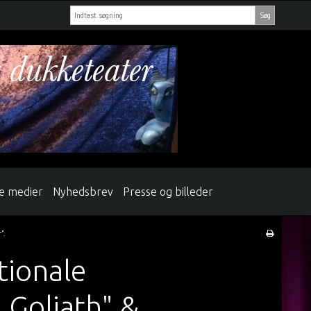
Søg
le medier
Nyhedsbrev
Presse og billeder
".
tionale
 Goliath" &