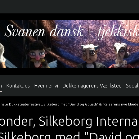
n
Kontakt os
Hvem er vi
Dukkemagerens Værksted
Socia
ionale Dukketeaterfestival, Silkeborg med "David og Goliath" & "Kejserens nye klæder
Wonder, Silkeborg Interna
 Silkeborg med "David og